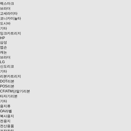
렉스마크
브라더
교세라미타
코니카미놀타
도시바
기타
잉크카트리지
HP
삼성
엡손
캐논
브라더
LG
신도리코
기타
리본카트리지
DOT리본
POS리본
CF/ATM단말기리본
타자기리본
기타
용지류
OA라벨
복사용지
전용지
전산용품