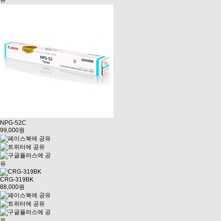
NPG-52C
99,000원
CRG-319BK
88,000원