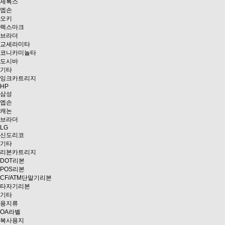
제록스
엡손
오키
렉스마크
브라더
교세라미타
코니카미놀타
도시바
기타
잉크카트리지
HP
삼성
엡손
캐논
브라더
LG
신도리코
기타
리본카트리지
DOT리본
POS리본
CF/ATM단말기리본
타자기리본
기타
용지류
OA라벨
복사용지