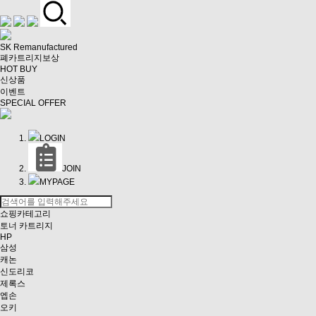
SK Remanufactured
폐카트리지보상
HOT BUY
신상품
이벤트
SPECIAL OFFER
LOGIN
JOIN
MYPAGE
쇼핑카테고리
토너 카트리지
HP
삼성
캐논
신도리코
제록스
엡손
오키