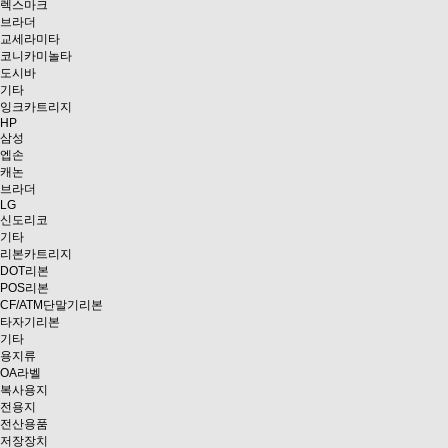
렉스마크
브라더
교세라미타
코니카미놀타
도시바
기타
잉크카트리지
HP
삼성
엡손
캐논
브라더
LG
신도리코
기타
리본카트리지
DOT리본
POS리본
CF/ATM단말기리본
타자기리본
기타
용지류
OA라벨
복사용지
전용지
전산용품
저장장치