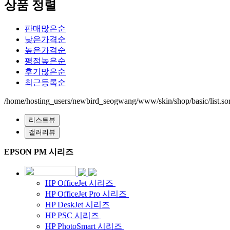
상품 정렬
판매많은순
낮은가격순
높은가격순
평점높은순
후기많은순
최근등록순
/home/hosting_users/newbird_seogwang/www/skin/shop/basic/list.sor
리스트뷰
갤러리뷰
EPSON PM 시리즈
HP OfficeJet 시리즈
HP OfficeJet Pro 시리즈
HP DeskJet 시리즈
HP PSC 시리즈
HP PhotoSmart 시리즈