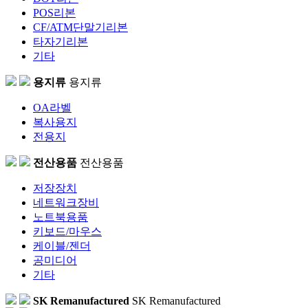
POS리본
CF/ATM단말기리본
타자기리본
기타
용지류
용지류
OA라벨
복사용지
전용지
전산용품
전산용품
저장장치
네트워크장비
노트북용품
키보드/마우스
케이블/젠더
공미디어
기타
SK Remanufactured
SK Remanufactured