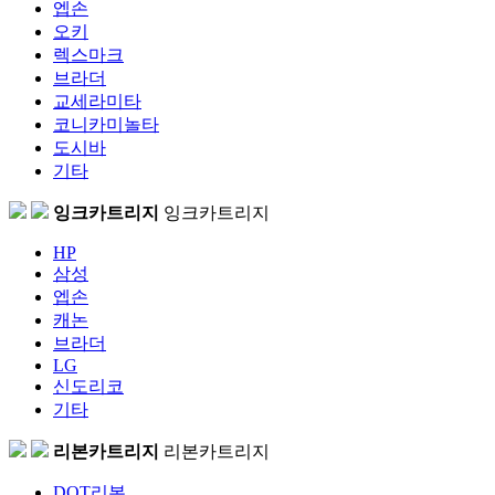
엡손
오키
렉스마크
브라더
교세라미타
코니카미놀타
도시바
기타
잉크카트리지
잉크카트리지
HP
삼성
엡손
캐논
브라더
LG
신도리코
기타
리본카트리지
리본카트리지
DOT리본