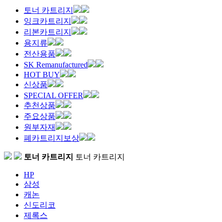
토너 카트리지
잉크카트리지
리본카트리지
용지류
전산용품
SK Remanufactured
HOT BUY
신상품
SPECIAL OFFER
추천상품
주요상품
원부자재
폐카트리지보상
토너 카트리지
토너 카트리지
HP
삼성
캐논
신도리코
제록스