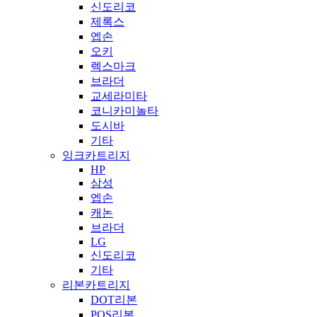
신도리코
제록스
엡손
오키
렉스마크
브라더
교세라미타
코니카미놀타
도시바
기타
잉크카트리지
HP
삼성
엡손
캐논
브라더
LG
신도리코
기타
리본카트리지
DOT리본
POS리본